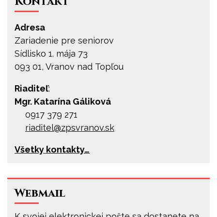
Kontakt
Adresa
Zariadenie pre seniorov
Sídlisko 1. mája 73
093 01, Vranov nad Topľou
Riaditeľ
:
Mgr. Katarína Gáliková
0917 379 271
riaditel@
zpsvranov.sk
Všetky kontakty…
Webmail
K svojej elektronickej pošte sa dostanete na