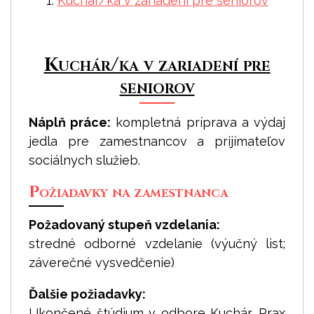
1.
Kuchár/ka v zariadení pre seniorov
Kuchár/ka v zariadení pre
seniorov
Náplň práce:
kompletná príprava a výdaj
jedla pre zamestnancov a prijímateľov
sociálnych služieb.
Požiadavky na zamestnanca
Požadovaný stupeň vzdelania:
stredné odborné vzdelanie (výučný list;
záverečné vysvedčenie)
Ďalšie požiadavky:
Ukončené štúdium v odbore Kuchár. Prax