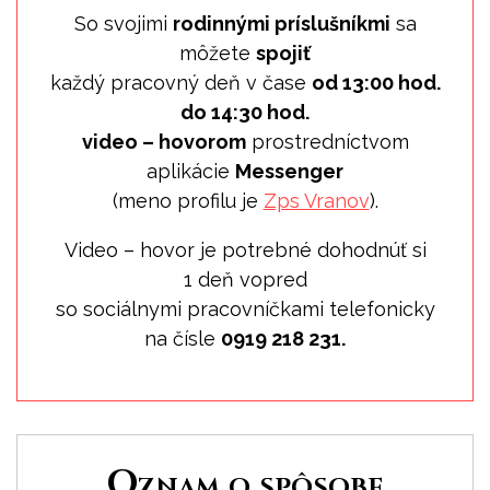
So svojimi
rodinnými príslušníkmi
sa
môžete
spojiť
každý pracovný deň v čase
od 13:00 hod.
do 14:30 hod.
video – hovorom
prostredníctvom
aplikácie
Messenger
(meno profilu je
Zps Vranov
).
Video – hovor je potrebné dohodnúť si
1 deň vopred
so sociálnymi pracovníčkami telefonicky
na čísle
0919 218 231.
Oznam o spôsobe