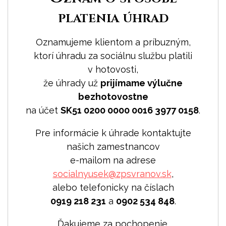
platenia úhrad
Oznamujeme klientom a príbuzným,
ktorí úhradu za sociálnu službu platili
v hotovosti,
že úhrady už
prijímame výlučne
bezhotovostne
na účet
SK51 0200 000­0 0016 3977 0­158
.
Pre informácie k úhrade kontaktujte
našich zamestnancov
e-mailom na adrese
socialnyusek@
zpsvranov.sk
,
alebo telefonicky na číslach
0919 218 231
a
0­902 534 848
.
Ďakujeme za pochopenie.