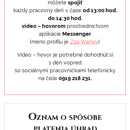
môžete
spojiť
každý pracovný deň v čase
od 13:00 hod.
do 14:30 hod.
video – hovorom
prostredníctvom
aplikácie
Messenger
(meno profilu je
Zps Vranov
).
Video – hovor je potrebné dohodnúť si
1 deň vopred
so sociálnymi pracovníčkami telefonicky
na čísle
0919 218 231.
Oznam o spôsobe
platenia úhrad