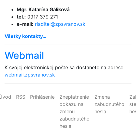
Mgr. Katarína Gáliková
tel.:
0917 379 271
e-mail:
riaditel@
zpsvranov.sk
Všetky kontakty…
Webmail
K svojej elektronickej pošte sa dostanete na adrese
webmail.zpsvranov.sk
Úvod
RSS
Prihlásenie
Zneplatnenie
Zmena
Za
odkazu na
zabudnutého
st
zmenu
hesla
he
zabudnutého
hesla