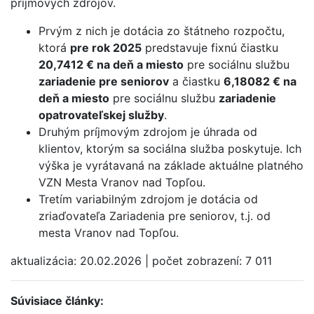
príjmových zdrojov.
Prvým z nich je dotácia zo štátneho rozpočtu,
ktorá
pre rok 2025
predstavuje fixnú čiastku
20,7412 € na deň a miesto
pre sociálnu službu
zariadenie pre seniorov
a čiastku
6,18082 € na
deň a miesto
pre sociálnu službu
zariadenie
opatrovateľskej služby
.
Druhým príjmovým zdrojom je úhrada od
klientov, ktorým sa sociálna služba poskytuje. Ich
výška je vyrátavaná na základe aktuálne platného
VZN Mesta Vranov nad Topľou.
Tretím variabilným zdrojom je dotácia od
zriaďovateľa Zariadenia pre seniorov, t.j. od
mesta Vranov nad Topľou.
aktualizácia:
20.02.2026
|
počet zobrazení:
7 011
Súvisiace články: