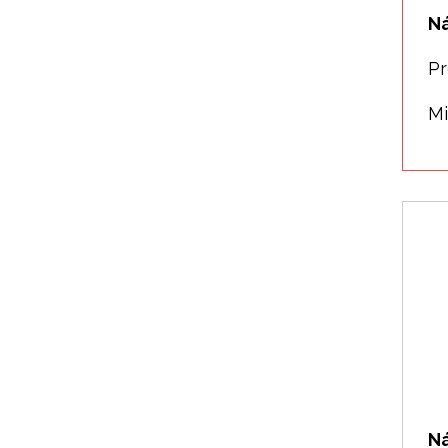
Ná
Pr
Mi
N