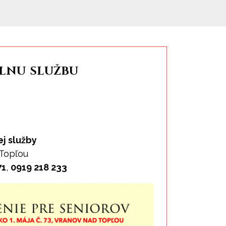
lnu službu
j služby
 Topľou
71
,
0919 218 233