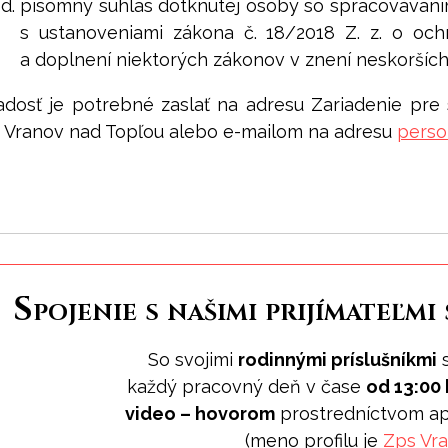
písomný súhlas dotknutej osoby so spracovávaní
s ustanoveniami zákona č. 18/2018 Z. z. o o
a doplnení niektorých zákonov v znení neskorších
adosť je potrebné zaslať na adresu Zariadenie pre s
 Vranov nad Topľou alebo e-mailom na adresu
perso
Spojenie s našimi prijímateľmi
So svojimi
rodinnými príslušníkmi
s
každý pracovný deň v čase
od 13:00 
video – hovorom
prostredníctvom ap
(meno profilu je
Zps Vr