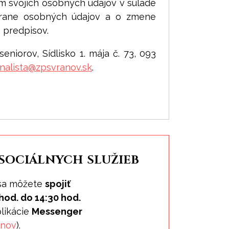
m svojich osobných údajov v súlade
chrane osobných údajov a o zmene
 predpisov.
eniorov, Sídlisko 1. mája č. 73, 093
nalista@
zpsvranov.sk
.
 sociálnych služieb
a môžete
spojiť
hod. do 14:30 hod.
likácie
Messenger
anov
).