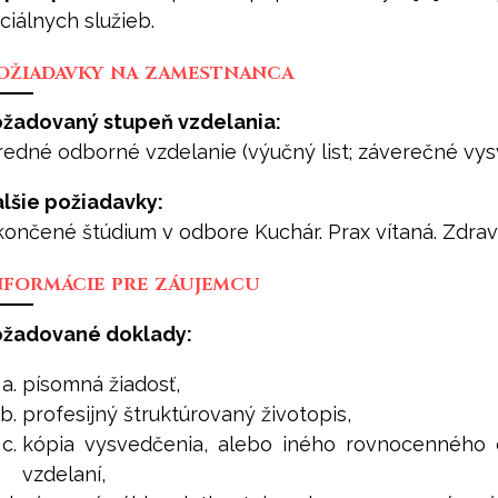
ciálnych služieb.
ožiadavky na zamestnanca
žadovaný stupeň vzdelania:
redné odborné vzdelanie (výučný list; záverečné vy
lšie požiadavky:
ončené štúdium v odbore Kuchár. Prax vítaná. Zdrav
nformácie pre záujemcu
ožadované doklady:
písomná žiadosť,
profesijný štruktúrovaný životopis,
kópia vysvedčenia, alebo iného rovnocenného
vzdelaní,