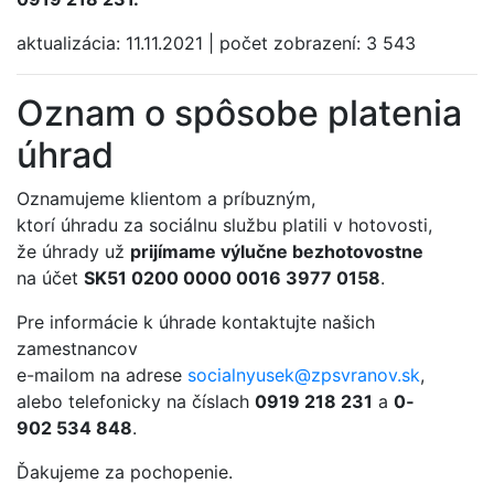
aktualizácia:
11.11.2021
|
počet zobrazení:
3 543
Oznam o spôsobe platenia
úhrad
Oznamujeme klientom a príbuzným,
ktorí úhradu za sociálnu službu platili v hotovosti,
že úhrady už
prijímame výlučne bezhotovostne
na účet
SK51 0200 000­0 0016 3977 0­158
.
Pre informácie k úhrade kontaktujte našich
zamestnancov
e-mailom na adrese
socialnyusek@
zpsvranov.sk
,
alebo telefonicky na číslach
0919 218 231
a
0­
902 534 848
.
Ďakujeme za pochopenie.