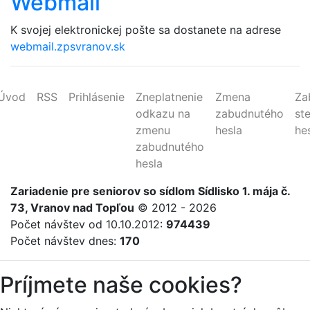
Webmail
K svojej elektronickej pošte sa dostanete na adrese
webmail.zpsvranov.sk
Úvod
RSS
Prihlásenie
Zneplatnenie
Zmena
Za
odkazu na
zabudnutého
st
zmenu
hesla
he
zabudnutého
hesla
Zariadenie
pre
seniorov
so sídlom Sídlisko 1. mája č.
73, Vranov nad Topľou
© 2012 - 2026
Počet návštev od 10.10.2012:
974439
Počet návštev dnes:
170
Príjmete naše cookies?