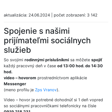
aktualizácia:
24.06.2024
|
počet zobrazení:
3 142
Spojenie s našimi
prijímateľmi sociálnych
služieb
So svojimi
rodinnými príslušníkmi
sa môžete
spojiť
každý pracovný deň v čase
od 13:00 hod. do 14:30
hod.
video – hovorom
prostredníctvom aplikácie
Messenger
(meno profilu je
Zps Vranov
).
Video – hovor je potrebné dohodnúť si 1 deň vopred
so sociálnymi pracovníčkami telefonicky na čísle
0919 218 231.