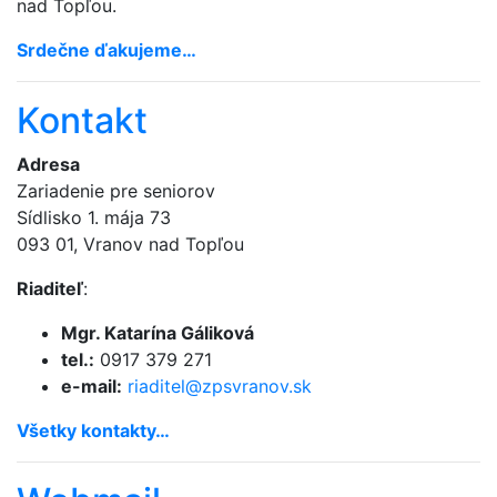
nad Topľou.
Srdečne ďakujeme…
Kontakt
Adresa
Zariadenie pre seniorov
Sídlisko 1. mája 73
093 01, Vranov nad Topľou
Riaditeľ
:
Mgr. Katarína Gáliková
tel.:
0917 379 271
e-mail:
riaditel@
zpsvranov.sk
Všetky kontakty…