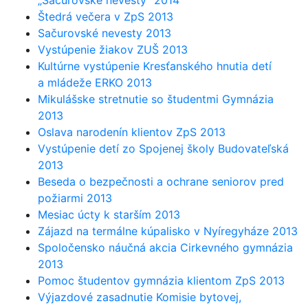
„Sačurovské nevesty“ 2014
Štedrá večera v ZpS 2013
Sačurovské nevesty 2013
Vystúpenie žiakov ZUŠ 2013
Kultúrne vystúpenie Kresťanského hnutia detí
a mládeže ERKO 2013
Mikulášske stretnutie so študentmi Gymnázia
2013
Oslava narodenín klientov ZpS 2013
Vystúpenie detí zo Spojenej školy Budovateľská
2013
Beseda o bezpečnosti a ochrane seniorov pred
požiarmi 2013
Mesiac úcty k starším 2013
Zájazd na termálne kúpalisko v Nyíregyháze 2013
Spoločensko náučná akcia Cirkevného gymnázia
2013
Pomoc študentov gymnázia klientom ZpS 2013
Výjazdové zasadnutie Komisie bytovej,