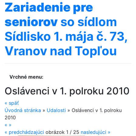
Zariadenie
pre
seniorov
so sídlom
Sídlisko 1. mája č. 73,
Vranov nad Topľou
Vrchné menu:
Oslávenci v 1. polroku 2010
«
späť
Úvodná stránka
»
Udalosti
»
Oslávenci v 1. polroku
2010
«
»
«
predchádzajúci
obrázok
1 / 25
nasledujúci
»