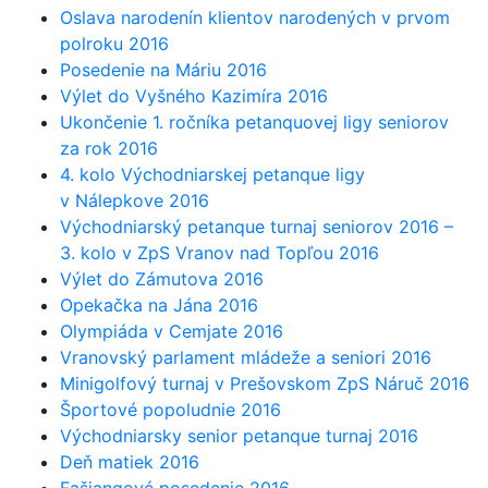
Oslava narodenín klientov narodených v prvom
polroku 2016
Posedenie na Máriu 2016
Výlet do Vyšného Kazimíra 2016
Ukončenie 1. ročníka petanquovej ligy seniorov
za rok 2016
4. kolo Východniarskej petanque ligy
v Nálepkove 2016
Východniarský petanque turnaj seniorov 2016 –
3. kolo v ZpS Vranov nad Topľou 2016
Výlet do Zámutova 2016
Opekačka na Jána 2016
Olympiáda v Cemjate 2016
Vranovský parlament mládeže a seniori 2016
Minigolfový turnaj v Prešovskom ZpS Náruč 2016
Športové popoludnie 2016
Východniarsky senior petanque turnaj 2016
Deň matiek 2016