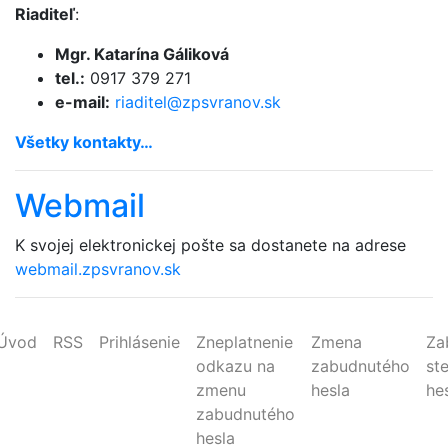
Riaditeľ
:
Mgr. Katarína Gáliková
tel.:
0917 379 271
e-mail:
riaditel@
zpsvranov.sk
Všetky kontakty…
Webmail
K svojej elektronickej pošte sa dostanete na adrese
webmail.zpsvranov.sk
Úvod
RSS
Prihlásenie
Zneplatnenie
Zmena
Za
odkazu na
zabudnutého
st
zmenu
hesla
he
zabudnutého
hesla