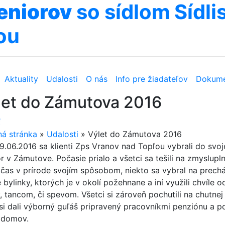
eniorov
so sídlom Sídlis
ou
Aktuality
Udalosti
O nás
Info pre žiadateľov
Dokume
let do Zámutova 2016
ť
á stránka
»
Udalosti
»
Výlet do Zámutova 2016
9.06.2016 sa klienti Zps Vranov nad Topľou vybrali do svoj
 v Zámutove. Počasie prialo a všetci sa tešili na zmyslupln
 čas v prírode svojím spôsobom, niekto sa vybral na prechá
é bylinky, ktorých je v okolí požehnane a iní využili chvíl
 tancom, či spevom. Všetci si zároveň pochutili na chutnej 
si dali výborný guľáš pripravený pracovníkmi penziónu a p
i domov.