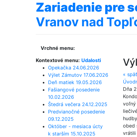
Zariadenie
pre
s
Vranov nad Topľ
Vrchné menu:
Vý
Kontextové menu:
Udalosti
Opekačka 24.06.2026
«
spä
Výlet Zámutov 17.06.2026
Úvodn
Deň matiek 19.05.2026
Dňa 2
Fašiangové posedenie
Kondor
10.02.2026
voľný
Štedrá večera 24.12.2025
liečiv
Predvianočné posedenie
hudby,
09.12.2025
obed 
Október - mesiaca úcty
vrátil
k starším 15.10.2025