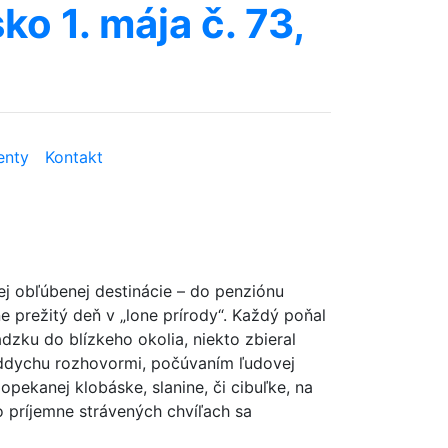
ko 1. mája č. 73,
nty
Kontakt
ej obľúbenej destinácie – do penziónu
e prežitý deň v „lone prírody“. Každý poňal
dzku do blízkeho okolia, niekto zbieral
e oddychu rozhovormi, počúvaním ľudovej
opekanej klobáske, slanine, či cibuľke, na
o príjemne strávených chvíľach sa