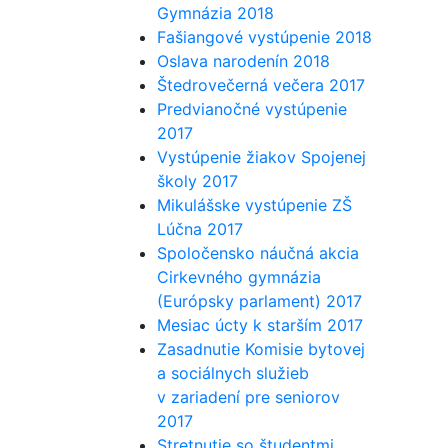
Gymnázia 2018
Fašiangové vystúpenie 2018
Oslava narodenín 2018
Štedrovečerná večera 2017
Predvianočné vystúpenie
2017
Vystúpenie žiakov Spojenej
školy 2017
Mikulášske vystúpenie ZŠ
Lúčna 2017
Spoločensko náučná akcia
Cirkevného gymnázia
(Európsky parlament) 2017
Mesiac úcty k starším 2017
Zasadnutie Komisie bytovej
a sociálnych služieb
v zariadení pre seniorov
2017
Stretnutie so študentmi