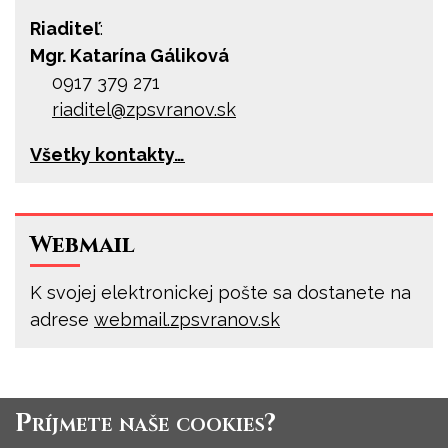
Riaditeľ
:
Mgr. Katarína Gáliková
0917 379 271
riaditel@
zpsvranov.sk
Všetky kontakty…
Webmail
K svojej elektronickej pošte sa dostanete na
adrese
webmail.zpsvranov.sk
Príjmete naše cookies?