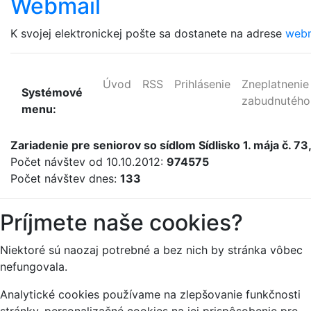
Webmail
K svojej elektronickej pošte sa dostanete na adrese
webm
Úvod
RSS
Prihlásenie
Zneplatneni
Systémové
zabudnutého
menu:
Zariadenie
pre
seniorov
so sídlom Sídlisko 1. mája č. 7
Počet návštev od 10.10.2012:
974575
Počet návštev dnes:
133
Príjmete naše cookies?
Niektoré sú naozaj potrebné a bez nich by stránka vôbec
nefungovala.
Analytické cookies používame na zlepšovanie funkčnosti