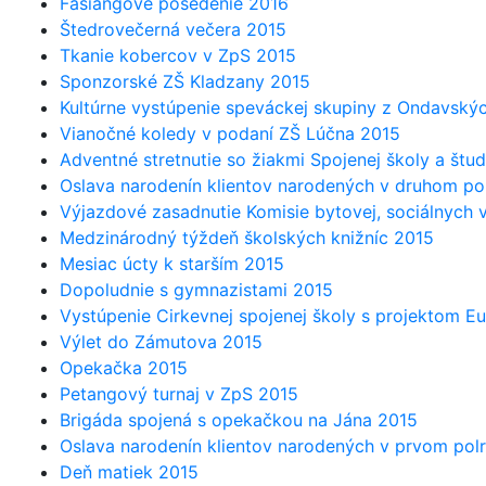
Fašiangové posedenie 2016
Štedrovečerná večera 2015
Tkanie kobercov v ZpS 2015
Sponzorské ZŠ Kladzany 2015
Kultúrne vystúpenie speváckej skupiny z Ondavský
Vianočné koledy v podaní ZŠ Lúčna 2015
Adventné stretnutie so žiakmi Spojenej školy a št
Oslava narodenín klientov narodených v druhom po
Výjazdové zasadnutie Komisie bytovej, sociálnych 
Medzinárodný týždeň školských knižníc 2015
Mesiac úcty k starším 2015
Dopoludnie s gymnazistami 2015
Vystúpenie Cirkevnej spojenej školy s projektom E
Výlet do Zámutova 2015
Opekačka 2015
Petangový turnaj v ZpS 2015
Brigáda spojená s opekačkou na Jána 2015
Oslava narodenín klientov narodených v prvom pol
Deň matiek 2015