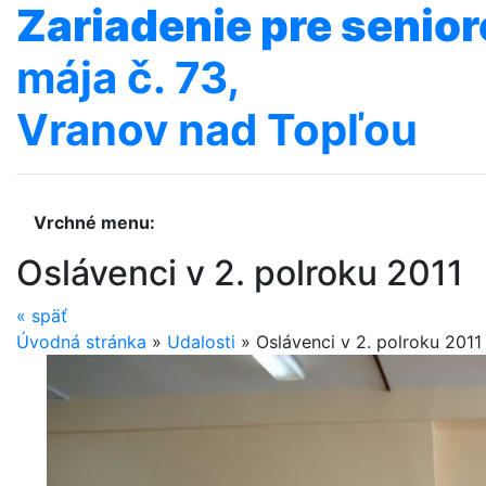
Zariadenie
pre
senior
mája č. 73,
Vranov nad Topľou
Vrchné menu:
Oslávenci v 2. polroku 2011
«
späť
Úvodná stránka
»
Udalosti
»
Oslávenci v 2. polroku 2011