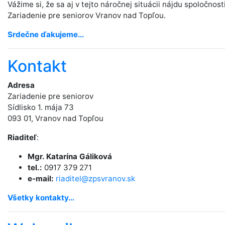
Vážime si, že sa aj v tejto náročnej situácii nájdu spoločnost
Zariadenie pre seniorov Vranov nad Topľou.
Srdečne ďakujeme…
Kontakt
Adresa
Zariadenie pre seniorov
Sídlisko 1. mája 73
093 01, Vranov nad Topľou
Riaditeľ
:
Mgr. Katarína Gáliková
tel.:
0917 379 271
e-mail:
riaditel@
zpsvranov.sk
Všetky kontakty…