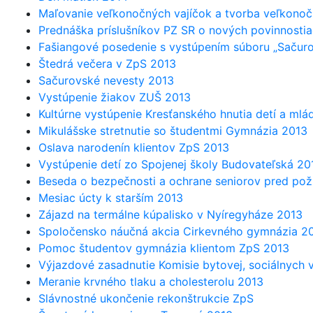
Maľovanie veľkonočných vajíčok a tvorba veľkono
Prednáška príslušníkov PZ SR o nových povinnosti
Fašiangové posedenie s vystúpením súboru „Sačur
Štedrá večera v ZpS 2013
Sačurovské nevesty 2013
Vystúpenie žiakov ZUŠ 2013
Kultúrne vystúpenie Kresťanského hnutia detí a ml
Mikulášske stretnutie so študentmi Gymnázia 2013
Oslava narodenín klientov ZpS 2013
Vystúpenie detí zo Spojenej školy Budovateľská 20
Beseda o bezpečnosti a ochrane seniorov pred pož
Mesiac úcty k starším 2013
Zájazd na termálne kúpalisko v Nyíregyháze 2013
Spoločensko náučná akcia Cirkevného gymnázia 2
Pomoc študentov gymnázia klientom ZpS 2013
Výjazdové zasadnutie Komisie bytovej, sociálnych 
Meranie krvného tlaku a cholesterolu 2013
Slávnostné ukončenie rekonštrukcie ZpS