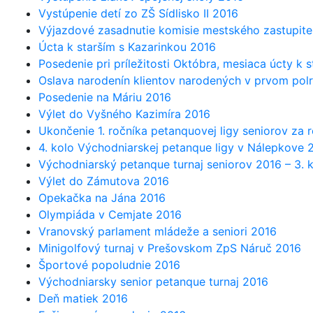
Vystúpenie detí zo ZŠ Sídlisko II 2016
Výjazdové zasadnutie komisie mestského zastupite
Úcta k starším s Kazarinkou 2016
Posedenie pri príležitosti Októbra, mesiaca úcty k 
Oslava narodenín klientov narodených v prvom pol
Posedenie na Máriu 2016
Výlet do Vyšného Kazimíra 2016
Ukončenie 1. ročníka petanquovej ligy seniorov za 
4. kolo Východniarskej petanque ligy v Nálepkove 
Východniarský petanque turnaj seniorov 2016 – 3.
Výlet do Zámutova 2016
Opekačka na Jána 2016
Olympiáda v Cemjate 2016
Vranovský parlament mládeže a seniori 2016
Minigolfový turnaj v Prešovskom ZpS Náruč 2016
Športové popoludnie 2016
Východniarsky senior petanque turnaj 2016
Deň matiek 2016