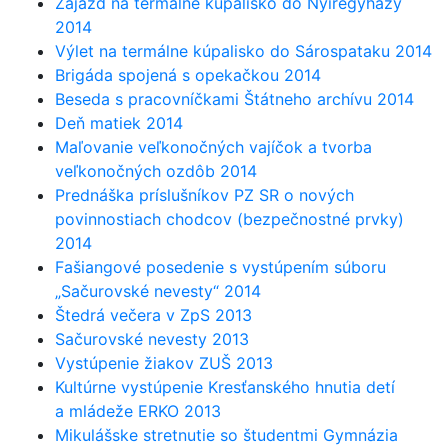
Zájazd na termálne kúpalisko do Nyíregyházy
2014
Výlet na termálne kúpalisko do Sárospataku 2014
Brigáda spojená s opekačkou 2014
Beseda s pracovníčkami Štátneho archívu 2014
Deň matiek 2014
Maľovanie veľkonočných vajíčok a tvorba
veľkonočných ozdôb 2014
Prednáška príslušníkov PZ SR o nových
povinnostiach chodcov (bezpečnostné prvky)
2014
Fašiangové posedenie s vystúpením súboru
„Sačurovské nevesty“ 2014
Štedrá večera v ZpS 2013
Sačurovské nevesty 2013
Vystúpenie žiakov ZUŠ 2013
Kultúrne vystúpenie Kresťanského hnutia detí
a mládeže ERKO 2013
Mikulášske stretnutie so študentmi Gymnázia