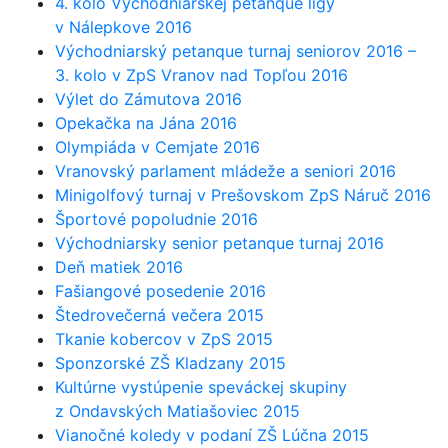
4. kolo Východniarskej petanque ligy
v Nálepkove 2016
Východniarský petanque turnaj seniorov 2016 –
3. kolo v ZpS Vranov nad Topľou 2016
Výlet do Zámutova 2016
Opekačka na Jána 2016
Olympiáda v Cemjate 2016
Vranovský parlament mládeže a seniori 2016
Minigolfový turnaj v Prešovskom ZpS Náruč 2016
Športové popoludnie 2016
Východniarsky senior petanque turnaj 2016
Deň matiek 2016
Fašiangové posedenie 2016
Štedrovečerná večera 2015
Tkanie kobercov v ZpS 2015
Sponzorské ZŠ Kladzany 2015
Kultúrne vystúpenie speváckej skupiny
z Ondavských Matiašoviec 2015
Vianočné koledy v podaní ZŠ Lúčna 2015