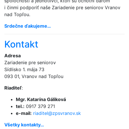
spoločnosti a jednotlivci, ktorí sú ochotní darom
i činmi podporiť naše Zariadenie pre seniorov Vranov
nad Topľou.
Srdečne ďakujeme…
Kontakt
Adresa
Zariadenie pre seniorov
Sídlisko 1. mája 73
093 01, Vranov nad Topľou
Riaditeľ
:
Mgr. Katarína Gáliková
tel.:
0917 379 271
e-mail:
riaditel@
zpsvranov.sk
Všetky kontakty…