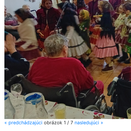
«
predchádzajúci
obrázok
1 / 7
nasledujúci
»