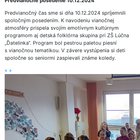
Predvianočné posedenie 10.12.2024
Predvianočný čas sme si dňa 10.12.2024 sprí­jemnili
spoločným posedením. K navodeniu vianočnej
atmosféry prispela svojím emotívnym kultúrnym
programom aj detská folklórna skupina pri ZŠ Lúčna
„Ďatelinka“. Program bol pestrou paletou piesní
s vianočnou tematikou. V závere vystúpenia si deti
spoločne so seniormi zaspievali známe koledy.
«
»