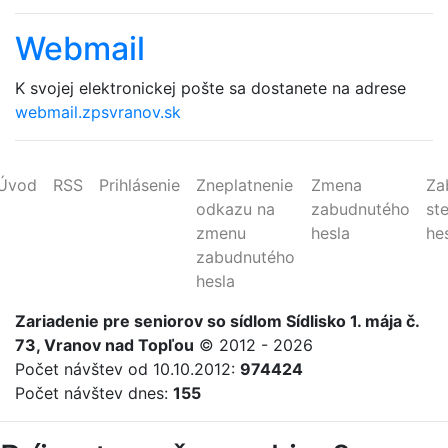
Webmail
K svojej elektronickej pošte sa dostanete na adrese
webmail.zpsvranov.sk
Úvod
RSS
Prihlásenie
Zneplatnenie
Zmena
Za
odkazu na
zabudnutého
st
zmenu
hesla
he
zabudnutého
hesla
Zariadenie
pre
seniorov
so sídlom Sídlisko 1. mája č.
73, Vranov nad Topľou
© 2012 - 2026
Počet návštev od 10.10.2012:
974424
Počet návštev dnes:
155