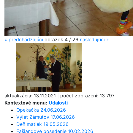
«
predchádzajúci
obrázok
4 / 26
nasledujúci
»
aktualizácia:
13.11.2021
|
počet zobrazení:
13 797
Kontextové menu:
Udalosti
Opekačka 24.06.2026
Výlet Zámutov 17.06.2026
Deň matiek 19.05.2026
Fašiangové posedenie 10.02.2026