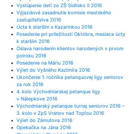
Vystúpenie detí zo ZŠ Sídlisko II 2016
Výjazdové zasadnutie komisie mestského
zastupiteľstva 2016
Úcta k starším s Kazarinkou 2016
Posedenie pri príležitosti Októbra, mesiaca úcty
k starším 2016
Oslava narodenín klientov narodených v prvom
polroku 2016
Posedenie na Máriu 2016
Výlet do Vyšného Kazimíra 2016
Ukončenie 1. ročníka petanquovej ligy seniorov
za rok 2016
4. kolo Východniarskej petanque ligy
v Nálepkove 2016
Východniarský petanque turnaj seniorov 2016 –
3. kolo v ZpS Vranov nad Topľou 2016
Výlet do Zámutova 2016
Opekačka na Jána 2016