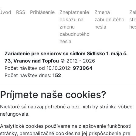
Úvod
RSS
Prihlásenie
Zneplatnenie
Zmena
Za
odkazu na
zabudnutého
st
zmenu
hesla
he
zabudnutého
hesla
Zariadenie
pre
seniorov
so sídlom Sídlisko 1. mája č.
73, Vranov nad Topľou
© 2012 - 2026
Počet návštev od 10.10.2012:
973964
Počet návštev dnes:
152
Príjmete naše cookies?
Niektoré sú naozaj potrebné a bez nich by stránka vôbec
nefungovala.
Analytické cookies používame na zlepšovanie funkčnosti
stránky, personalizačné cookies na jej prispôsobenie pre