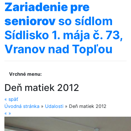
Zariadenie
pre
seniorov
so sídlom
Sídlisko 1. mája č. 73,
Vranov nad Topľou
Vrchné menu:
Deň matiek 2012
«
späť
Úvodná stránka
»
Udalosti
»
Deň matiek 2012
«
»