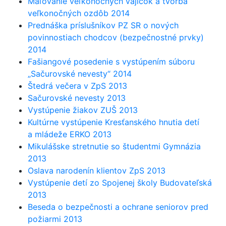
Maľovanie veľkonočných vajíčok a tvorba
veľkonočných ozdôb 2014
Prednáška príslušníkov PZ SR o nových
povinnostiach chodcov (bezpečnostné prvky)
2014
Fašiangové posedenie s vystúpením súboru
„Sačurovské nevesty“ 2014
Štedrá večera v ZpS 2013
Sačurovské nevesty 2013
Vystúpenie žiakov ZUŠ 2013
Kultúrne vystúpenie Kresťanského hnutia detí
a mládeže ERKO 2013
Mikulášske stretnutie so študentmi Gymnázia
2013
Oslava narodenín klientov ZpS 2013
Vystúpenie detí zo Spojenej školy Budovateľská
2013
Beseda o bezpečnosti a ochrane seniorov pred
požiarmi 2013