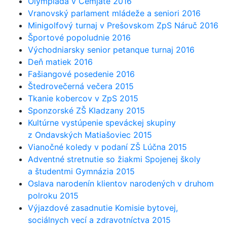
Olympiáda v Cemjate 2016
Vranovský parlament mládeže a seniori 2016
Minigolfový turnaj v Prešovskom ZpS Náruč 2016
Športové popoludnie 2016
Východniarsky senior petanque turnaj 2016
Deň matiek 2016
Fašiangové posedenie 2016
Štedrovečerná večera 2015
Tkanie kobercov v ZpS 2015
Sponzorské ZŠ Kladzany 2015
Kultúrne vystúpenie speváckej skupiny
z Ondavských Matiašoviec 2015
Vianočné koledy v podaní ZŠ Lúčna 2015
Adventné stretnutie so žiakmi Spojenej školy
a študentmi Gymnázia 2015
Oslava narodenín klientov narodených v druhom
polroku 2015
Výjazdové zasadnutie Komisie bytovej,
sociálnych vecí a zdravotníctva 2015