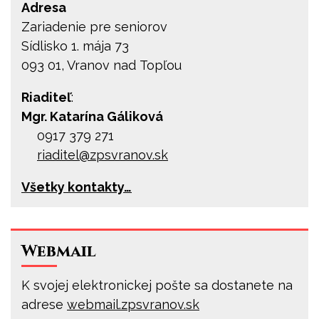
Adresa
Zariadenie pre seniorov
Sídlisko 1. mája 73
093 01, Vranov nad Topľou
Riaditeľ
:
Mgr. Katarína Gáliková
0917 379 271
riaditel@
zpsvranov.sk
Všetky kontakty…
Webmail
K svojej elektronickej pošte sa dostanete na
adrese
webmail.zpsvranov.sk