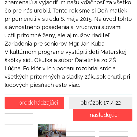
znamenajú a vyjadriť im našu vďačnosť za všetko,
čo pre nás urobili. Tento rok sme si Deň matiek
pripomenuli v stredu 6. mája 2015. Na úvod tohto
slávnostného posedenia si vrúcnymi slovami
uctil prítomné ženy, ale aj mužov riaditeľ
Zariadenia pre seniorov Mgr. Ján Kuba.
V kultúrnom programe vystúpili deti Materskej
škôlky sídl. Okulka a súbor Ďatelinka zo ZŠ
Lúčna. Folklór v ich podaní rozohrial srdcia
všetkých prítomných a sladký zákusok chutil pri
ľudových piesňach ešte viac.
predchádzajúci
obrázok
17 / 22
nasledujúci