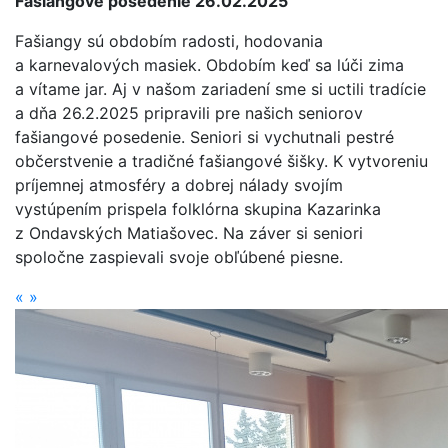
Fašiangové posedenie 26.02.2025
Fašiangy sú obdobím radosti, hodovania
a karnevalových masiek. Obdobím keď sa lúči zima
a vítame jar. Aj v našom zariadení sme si uctili tradície
a dňa 26.2.2025 pri­pravili pre našich seniorov
fašiangové posedenie. Seniori si vychutnali pestré
občerstvenie a tradičné fašiangové šišky. K vytvoreniu
príjemnej atmosféry a dobrej nálady svojím
vystúpením prispela folklórna skupina Kazarinka
z Ondavských Matiašovec. Na záver si seniori
spoločne zaspievali svoje obľúbené piesne.
«
»