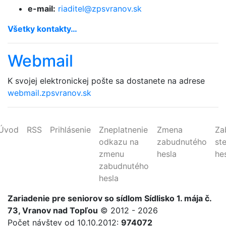
e-mail:
riaditel@
zpsvranov.sk
Všetky kontakty…
Webmail
K svojej elektronickej pošte sa dostanete na adrese
webmail.zpsvranov.sk
Úvod
RSS
Prihlásenie
Zneplatnenie
Zmena
Za
odkazu na
zabudnutého
st
zmenu
hesla
he
zabudnutého
hesla
Zariadenie
pre
seniorov
so sídlom Sídlisko 1. mája č.
73, Vranov nad Topľou
© 2012 - 2026
Počet návštev od 10.10.2012:
974072