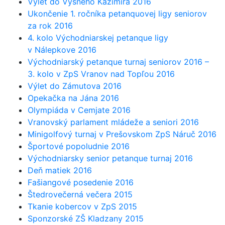
Výlet do Vyšného Kazimíra 2016
Ukončenie 1. ročníka petanquovej ligy seniorov
za rok 2016
4. kolo Východniarskej petanque ligy
v Nálepkove 2016
Východniarský petanque turnaj seniorov 2016 –
3. kolo v ZpS Vranov nad Topľou 2016
Výlet do Zámutova 2016
Opekačka na Jána 2016
Olympiáda v Cemjate 2016
Vranovský parlament mládeže a seniori 2016
Minigolfový turnaj v Prešovskom ZpS Náruč 2016
Športové popoludnie 2016
Východniarsky senior petanque turnaj 2016
Deň matiek 2016
Fašiangové posedenie 2016
Štedrovečerná večera 2015
Tkanie kobercov v ZpS 2015
Sponzorské ZŠ Kladzany 2015