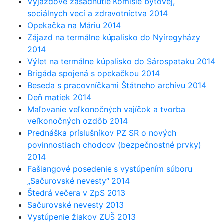
Výjazdové zasadnutie Komisie bytovej,
sociálnych vecí a zdravotníctva 2014
Opekačka na Máriu 2014
Zájazd na termálne kúpalisko do Nyíregyházy
2014
Výlet na termálne kúpalisko do Sárospataku 2014
Brigáda spojená s opekačkou 2014
Beseda s pracovníčkami Štátneho archívu 2014
Deň matiek 2014
Maľovanie veľkonočných vajíčok a tvorba
veľkonočných ozdôb 2014
Prednáška príslušníkov PZ SR o nových
povinnostiach chodcov (bezpečnostné prvky)
2014
Fašiangové posedenie s vystúpením súboru
„Sačurovské nevesty“ 2014
Štedrá večera v ZpS 2013
Sačurovské nevesty 2013
Vystúpenie žiakov ZUŠ 2013