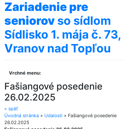
Zariadenie
pre
seniorov
so sídlom
Sídlisko 1. mája č. 73,
Vranov nad Topľou
Vrchné menu:
Fašiangové posedenie
26.02.2025
«
späť
Úvodná stránka
»
Udalosti
»
Fašiangové posedenie
26.02.2025