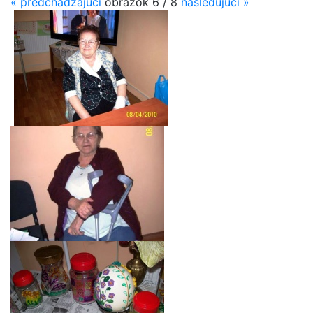
«
predchádzajúci
obrázok
6 / 8
nasledujúci
»