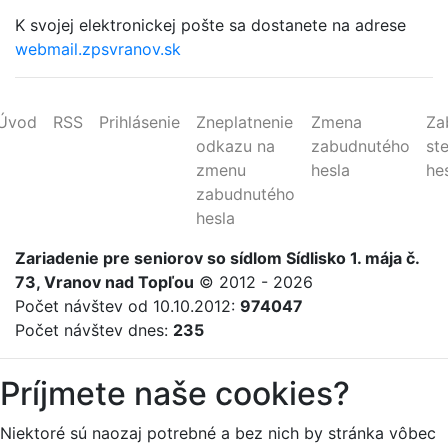
K svojej elektronickej pošte sa dostanete na adrese
webmail.zpsvranov.sk
Úvod
RSS
Prihlásenie
Zneplatnenie
Zmena
Za
odkazu na
zabudnutého
st
zmenu
hesla
he
zabudnutého
hesla
Zariadenie
pre
seniorov
so sídlom Sídlisko 1. mája č.
73, Vranov nad Topľou
© 2012 - 2026
Počet návštev od 10.10.2012:
974047
Počet návštev dnes:
235
Príjmete naše cookies?
Niektoré sú naozaj potrebné a bez nich by stránka vôbec