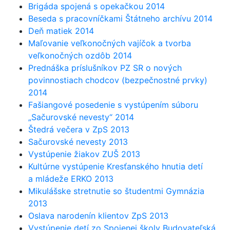
Brigáda spojená s opekačkou 2014
Beseda s pracovníčkami Štátneho archívu 2014
Deň matiek 2014
Maľovanie veľkonočných vajíčok a tvorba
veľkonočných ozdôb 2014
Prednáška príslušníkov PZ SR o nových
povinnostiach chodcov (bezpečnostné prvky)
2014
Fašiangové posedenie s vystúpením súboru
„Sačurovské nevesty“ 2014
Štedrá večera v ZpS 2013
Sačurovské nevesty 2013
Vystúpenie žiakov ZUŠ 2013
Kultúrne vystúpenie Kresťanského hnutia detí
a mládeže ERKO 2013
Mikulášske stretnutie so študentmi Gymnázia
2013
Oslava narodenín klientov ZpS 2013
Vystúpenie detí zo Spojenej školy Budovateľská