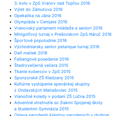
3. kolo v ZpS Vranov nad Topľou 2016
Výlet do Zámutova 2016
Opekačka na Jána 2016
Olympiáda v Cemjate 2016
Vranovský parlament mládeže a seniori 2016
Minigolfový turnaj v Prešovskom ZpS Náruč 2016
Športové popoludnie 2016
Východniarsky senior petanque turnaj 2016
Deň matiek 2016
Fašiangové posedenie 2016
Štedrovečerná večera 2015
Tkanie kobercov v ZpS 2015
Sponzorské ZŠ Kladzany 2015
Kultúrne vystúpenie speváckej skupiny
z Ondavských Matiašoviec 2015
Vianočné koledy v podaní ZŠ Lúčna 2015
Adventné stretnutie so žiakmi Spojenej školy
a študentmi Gymnázia 2015
Oslava narodenín klientov narodených v druhom