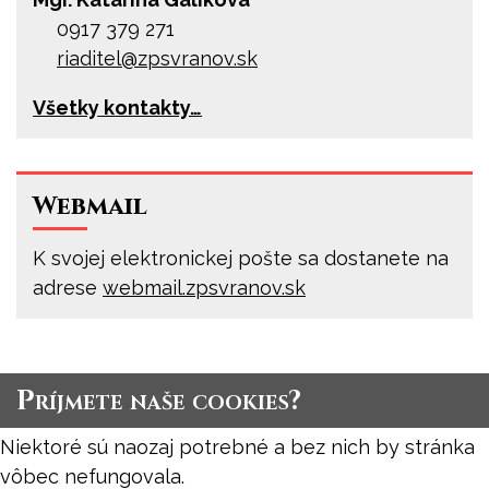
0917 379 271
riaditel@
zpsvranov.sk
Všetky kontakty…
Webmail
K svojej elektronickej pošte sa dostanete na
adrese
webmail.zpsvranov.sk
Príjmete naše cookies?
Niektoré sú naozaj potrebné a bez nich by stránka
vôbec nefungovala.