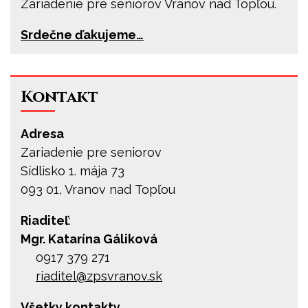
Zariadenie pre seniorov Vranov nad Topľou.
Srdečne ďakujeme…
Kontakt
Adresa
Zariadenie pre seniorov
Sídlisko 1. mája 73
093 01, Vranov nad Topľou
Riaditeľ
:
Mgr. Katarína Gáliková
0917 379 271
riaditel@
zpsvranov.sk
Všetky kontakty…