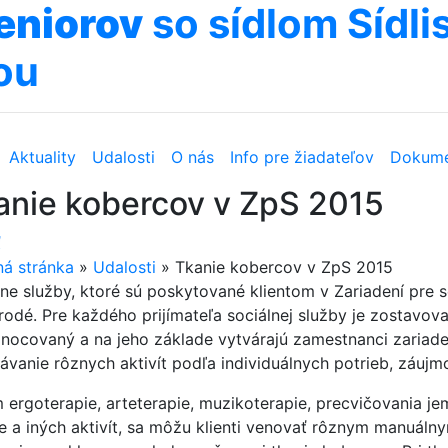
eniorov
so sídlom Sídlis
ou
Aktuality
Udalosti
O nás
Info pre žiadateľov
Dokume
anie kobercov v ZpS 2015
ť
á stránka
»
Udalosti
»
Tkanie kobercov v ZpS 2015
lne služby, ktoré sú poskytované klientom v Zariadení pre
odé. Pre každého prijímateľa sociálnej služby je zostavova
nocovaný a na jeho základe vytvárajú zamestnanci zariad
ávanie rôznych aktivít podľa individuálnych potrieb, záujmo
 ergoterapie, arteterapie, muzikoterapie, precvičovania j
ie a iných aktivít, sa môžu klienti venovať rôznym manuáln