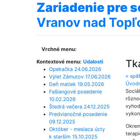
Zariadenie
pre
s
Vranov nad Topľ
Vrchné menu:
Tk
Kontextové menu:
Udalosti
Opekačka 24.06.2026
«
spä
Výlet Zámutov 17.06.2026
Úvodn
Deň matiek 19.05.2026
Sociá
Fašiangové posedenie
rôznor
10.02.2026
vyhod
Štedrá večera 24.12.2025
vykon
Predvianočné posedenie
09.12.2025
Okrem
Október - mesiaca úcty
terap
k starším 15.10.2025