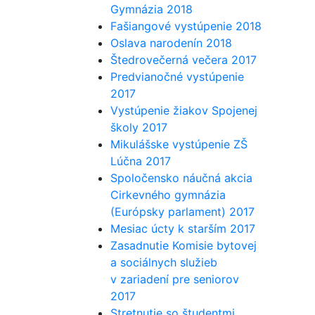
Gymnázia 2018
Fašiangové vystúpenie 2018
Oslava narodenín 2018
Štedrovečerná večera 2017
Predvianočné vystúpenie
2017
Vystúpenie žiakov Spojenej
školy 2017
Mikulášske vystúpenie ZŠ
Lúčna 2017
Spoločensko náučná akcia
Cirkevného gymnázia
(Európsky parlament) 2017
Mesiac úcty k starším 2017
Zasadnutie Komisie bytovej
a sociálnych služieb
v zariadení pre seniorov
2017
Stretnutie so študentmi