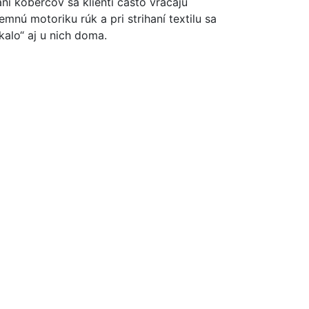
ní kobercov sa klienti často vracajú
emnú motoriku rúk a pri strihaní textilu sa
kalo“ aj u nich doma.