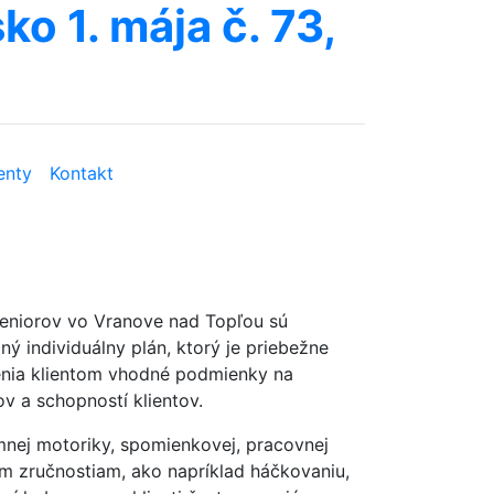
ko 1. mája č. 73,
nty
Kontakt
 seniorov vo Vranove nad Topľou sú
ný individuálny plán, ktorý je priebežne
enia klientom vhodné podmienky na
v a schopností klientov.
emnej motoriky, spomienkovej, pracovnej
ym zručnostiam, ako napríklad háčkovaniu,