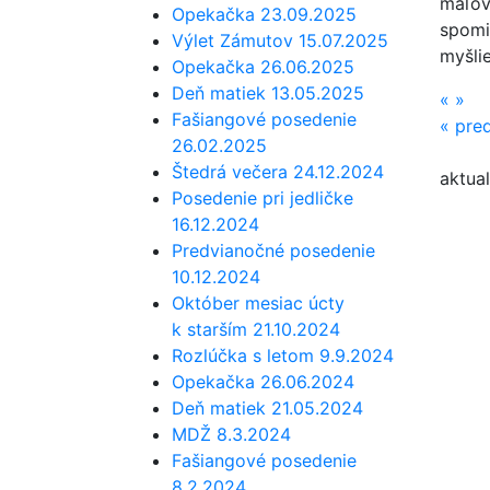
maľova
Opekačka 23.09.2025
spomie
Výlet Zámutov 15.07.2025
myšlie
Opekačka 26.06.2025
Deň matiek 13.05.2025
«
»
Fašiangové posedenie
«
pred
26.02.2025
Štedrá večera 24.12.2024
aktual
Posedenie pri jedličke
16.12.2024
Predvianočné posedenie
10.12.2024
Október mesiac úcty
k starším 21.10.2024
Rozlúčka s letom 9.9.2024
Opekačka 26.06.2024
Deň matiek 21.05.2024
MDŽ 8.3.2024
Fašiangové posedenie
8.2.2024