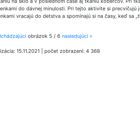
niu na sklo a v poslednom čase aj tkaniu kobercov. Pri tka
nkami do dávnej minulosti. Pri tejto aktivite si precvičujú j
nkami vracajú do detstva a spomínajú si na časy, keď sa „t
chádzajúci
obrázok
5 / 6
nasledujúci
»
izácia:
15.11.2021
|
počet zobrazení:
4 368