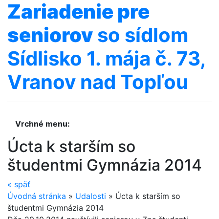
Zariadenie
pre
seniorov
so sídlom
Sídlisko 1. mája č. 73,
Vranov nad Topľou
Vrchné menu:
Úcta k starším so
študentmi Gymnázia 2014
«
späť
Úvodná stránka
»
Udalosti
»
Úcta k starším so
študentmi Gymnázia 2014