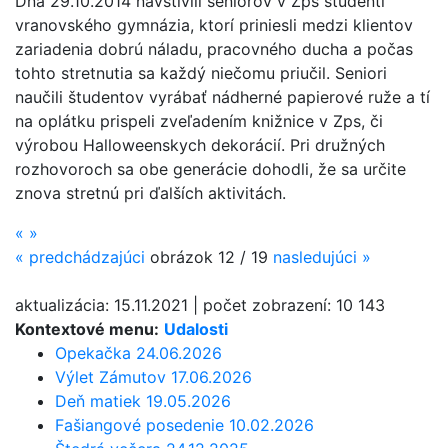
Dňa 29.10.2014 nav­štívili seniorov v Zps študenti
vranovského gymnázia, ktorí priniesli medzi klientov
zariadenia dobrú náladu, pracovného ducha a počas
tohto stretnutia sa každý niečomu priučil. Seniori
naučili študentov vyrábať nádherné papierové ruže a tí
na oplátku prispeli zveľadením knižnice v Zps, či
výrobou Halloweenskych dekorácií. Pri družných
rozhovoroch sa obe generácie dohodli, že sa určite
znova stretnú pri ďalších aktivitách.
«
»
«
predchádzajúci
obrázok
12 / 19
nasledujúci
»
aktualizácia:
15.11.2021
|
počet zobrazení:
10 143
Kontextové menu:
Udalosti
Opekačka 24.06.2026
Výlet Zámutov 17.06.2026
Deň matiek 19.05.2026
Fašiangové posedenie 10.02.2026