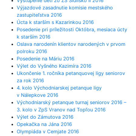
Vystúpenie detí zo ZŠ Sídlisko II 2016
Výjazdové zasadnutie komisie mestského
zastupiteľstva 2016
Úcta k starším s Kazarinkou 2016
Posedenie pri príležitosti Októbra, mesiaca úcty
k starším 2016
Oslava narodenín klientov narodených v prvom
polroku 2016
Posedenie na Máriu 2016
Výlet do Vyšného Kazimíra 2016
Ukončenie 1. ročníka petanquovej ligy seniorov
za rok 2016
4. kolo Východniarskej petanque ligy
v Nálepkove 2016
Východniarský petanque turnaj seniorov 2016 –
3. kolo v ZpS Vranov nad Topľou 2016
Výlet do Zámutova 2016
Opekačka na Jána 2016
Olympiáda v Cemjate 2016