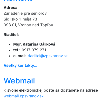
Adresa
Zariadenie pre seniorov
Sídlisko 1. mája 73
093 01, Vranov nad Topľou
Riaditeľ
:
Mgr. Katarína Gáliková
tel.:
0917 379 271
e-mail:
riaditel@
zpsvranov.sk
Všetky kontakty…
Webmail
K svojej elektronickej pošte sa dostanete na adrese
webmail.zpsvranov.sk