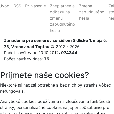
Úvod
RSS
Prihlásenie
Zneplatnenie
Zmena
Za
odkazu na
zabudnutého
st
zmenu
hesla
he
zabudnutého
hesla
Zariadenie
pre
seniorov
so sídlom Sídlisko 1. mája č.
73, Vranov nad Topľou
© 2012 - 2026
Počet návštev od 10.10.2012:
974344
Počet návštev dnes:
75
Príjmete naše cookies?
Niektoré sú naozaj potrebné a bez nich by stránka vôbec
nefungovala.
Analytické cookies používame na zlepšovanie funkčnosti
stránky, personalizačné cookies na jej prispôsobenie pre
vás a marketingové cookies na zobrazenie relevantnej