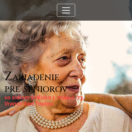
Zariadenie
pre
seniorov
so sídlom Sídlisko 1. mája č. 73,
Vranov nad Topľou