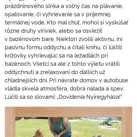
prázdninového slnka a voľný čas na plávanie,
opaľovanie, či vyhrievanie sa v príjemnej
termálnej vode. Kto mal chuť, mohol si vyskúšať
rôzne druhy víriviek, alebo sa osviežiť
v bazénovom bare. Niektorí zvolili aktívnu, iní
pasívnu formu oddychu a čítali knihu, či lúštili
krížovky vyhrievajúc sa na ležadlách pri
bazénoch. Všetci sa ale z tohto výletu vrátili
oddýchnutí a zrelaxovaní do ďalších už
chladnejších dní. Pri návrate domov v autobuse
vládla skvelá atmosféra, dobrá nálada a spev.
Lúčili sa so slovami: „Dovidenia Nyíregyháza!“