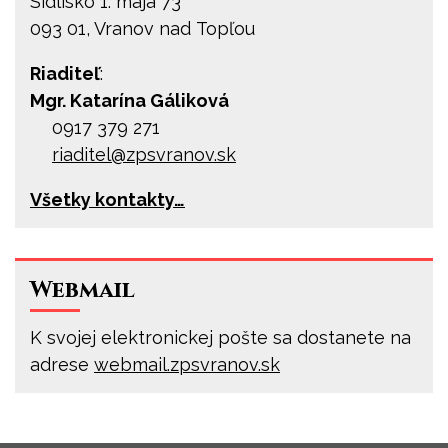
Sídlisko 1. mája 73
093 01, Vranov nad Topľou
Riaditeľ
:
Mgr. Katarína Gáliková
0917 379 271
riaditel@
zpsvranov.sk
Všetky kontakty…
Webmail
K svojej elektronickej pošte sa dostanete na
adrese
webmail.zpsvranov.sk