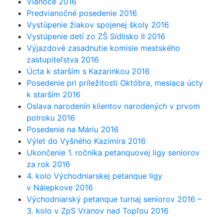
Vianoce 2016
Predvianočné posedenie 2016
Vystúpenie žiakov spojenej školy 2016
Vystúpenie detí zo ZŠ Sídlisko II 2016
Výjazdové zasadnutie komisie mestského
zastupiteľstva 2016
Úcta k starším s Kazarinkou 2016
Posedenie pri príležitosti Októbra, mesiaca úcty
k starším 2016
Oslava narodenín klientov narodených v prvom
polroku 2016
Posedenie na Máriu 2016
Výlet do Vyšného Kazimíra 2016
Ukončenie 1. ročníka petanquovej ligy seniorov
za rok 2016
4. kolo Východniarskej petanque ligy
v Nálepkove 2016
Východniarský petanque turnaj seniorov 2016 –
3. kolo v ZpS Vranov nad Topľou 2016