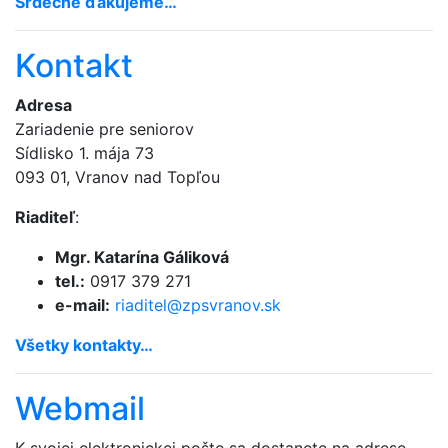
Srdečne ďakujeme…
Kontakt
Adresa
Zariadenie pre seniorov
Sídlisko 1. mája 73
093 01, Vranov nad Topľou
Riaditeľ
:
Mgr. Katarína Gáliková
tel.:
0917 379 271
e-mail:
riaditel@
zpsvranov.sk
Všetky kontakty…
Webmail