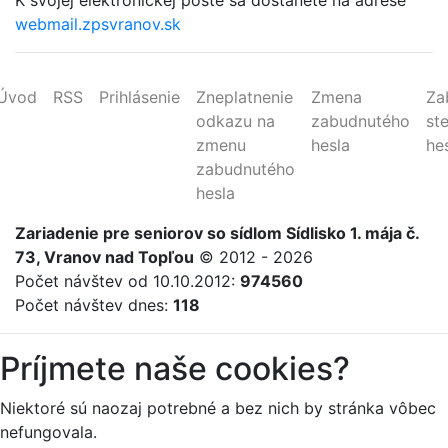
K svojej elektronickej pošte sa dostanete na adrese
webmail.zpsvranov.sk
Úvod
RSS
Prihlásenie
Zneplatnenie
Zmena
Za
odkazu na
zabudnutého
st
zmenu
hesla
he
zabudnutého
hesla
Zariadenie
pre
seniorov
so sídlom Sídlisko 1. mája č.
73, Vranov nad Topľou
© 2012 - 2026
Počet návštev od 10.10.2012:
974560
Počet návštev dnes:
118
Príjmete naše cookies?
Niektoré sú naozaj potrebné a bez nich by stránka vôbec
nefungovala.