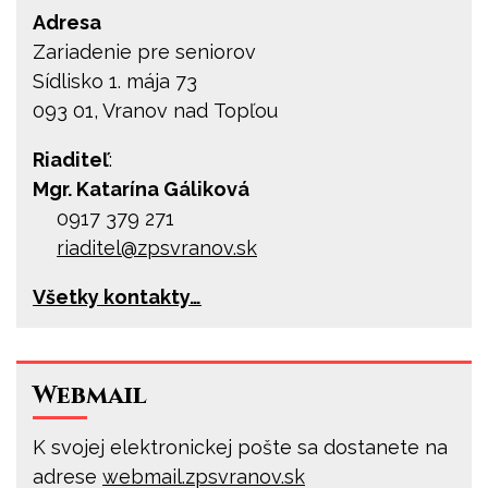
Adresa
Zariadenie pre seniorov
Sídlisko 1. mája 73
093 01, Vranov nad Topľou
Riaditeľ
:
Mgr. Katarína Gáliková
0917 379 271
riaditel@
zpsvranov.sk
Všetky kontakty…
Webmail
K svojej elektronickej pošte sa dostanete na
adrese
webmail.zpsvranov.sk