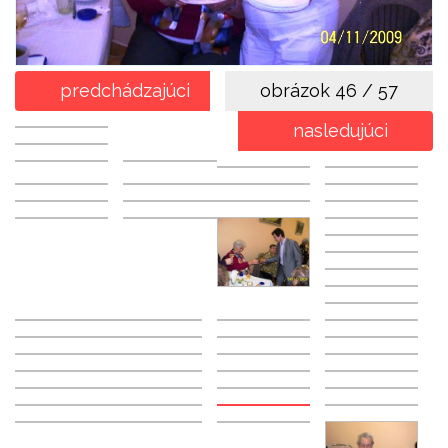
predchádzajúci
obrázok
46 / 57
nasledujúci